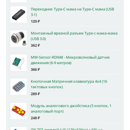
Переходник Type-C мама на Type-C мама (USB
3.1)
120
₽
Монтажный врезной разъем Type-c мама-мама
(USB 3.0)
362
₽
MW-Sensor-RD948 - Микроволновый датчик
движения (6-9 метров)
366
₽
Кнопочная Матричная клавиатура 4x4 (16
тактовых кнопок)
289
₽
Модуль аналогового джойстика (5 кнопок, 1
аналоговый порт)
248
₽
IPS TFT дисплей 1.9" (170×320px) с SPI на