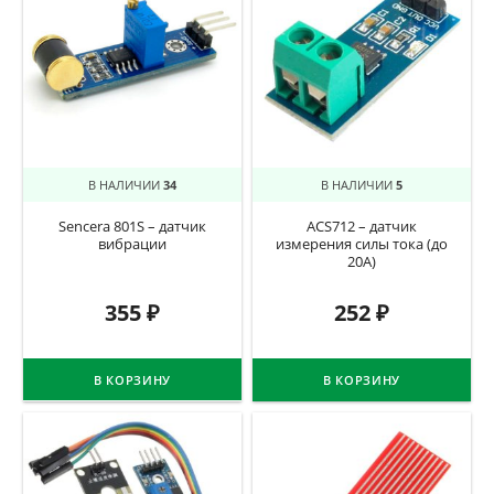
В НАЛИЧИИ
34
В НАЛИЧИИ
5
Sencera 801S – датчик
ACS712 – датчик
вибрации
измерения силы тока (до
20А)
355
₽
252
₽
В КОРЗИНУ
В КОРЗИНУ