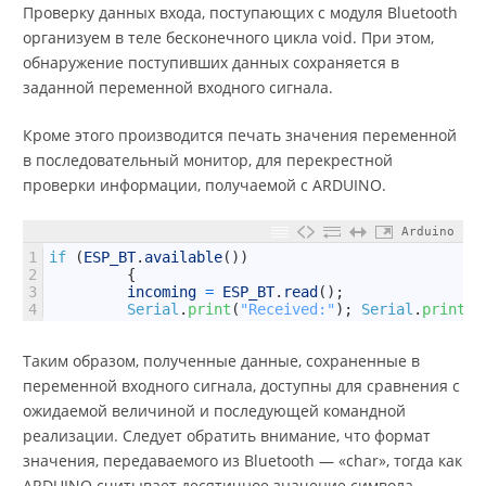
Проверку данных входа, поступающих с модуля Bluetooth
организуем в теле бесконечного цикла void. При этом,
обнаружение поступивших данных сохраняется в
заданной переменной входного сигнала.
Кроме этого производится печать значения переменной
в последовательный монитор, для перекрестной
проверки информации, получаемой с ARDUINO.
Arduino
1
if
(
ESP_BT
.
available
(
)
)
2
{
3
incoming
=
ESP_BT
.
read
(
)
;
4
Serial
.
print
(
"Received:"
)
;
Serial
.
println
Таким образом, полученные данные, сохраненные в
переменной входного сигнала, доступны для сравнения с
ожидаемой величиной и последующей командной
реализации. Следует обратить внимание, что формат
значения, передаваемого из Bluetooth — «char», тогда как
ARDUINO считывает десятичное значение символа.