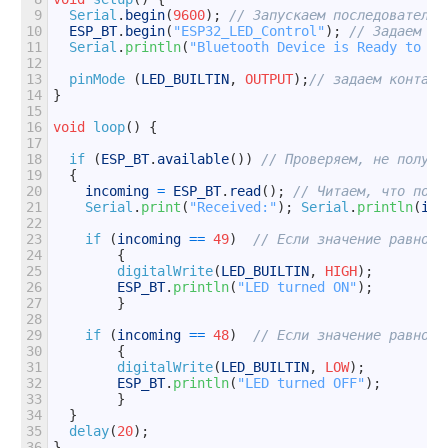
9
Serial
.
begin
(
9600
)
;
// Запускаем последовательн
10
ESP_BT
.
begin
(
"ESP32_LED_Control"
)
;
// Задаем им
11
Serial
.
println
(
"Bluetooth Device is Ready to Pa
12
13
pinMode
(
LED_BUILTIN
,
OUTPUT
)
;
// задаем контакт
14
}
15
16
void
loop
(
)
{
17
18
if
(
ESP_BT
.
available
(
)
)
// Проверяем, не получи
19
{
20
incoming
=
ESP_BT
.
read
(
)
;
// Читаем, что полу
21
Serial
.
print
(
"Received:"
)
;
Serial
.
println
(
inc
22
23
if
(
incoming
==
49
)
// Если значение равно е
24
{
25
digitalWrite
(
LED_BUILTIN
,
HIGH
)
;
26
ESP_BT
.
println
(
"LED turned ON"
)
;
27
}
28
29
if
(
incoming
==
48
)
// Если значение равно н
30
{
31
digitalWrite
(
LED_BUILTIN
,
LOW
)
;
32
ESP_BT
.
println
(
"LED turned OFF"
)
;
33
}
34
}
35
delay
(
20
)
;
36
}