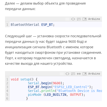
Далее — делаем выбор объекта для проведения
передачи данных:
Arduino
1
BluetoothSerial
ESP_BT
;
Следующий шаг — установка скорости последовательной
передачи данных (у нас будет задана 9600 бод) и
инициализация сигнала Bluetooth с именем, которое
будет находиться смартфоном при установке соединения.
Порт, к которому подключен светодиод, назначается в
качестве выхода для нашего устройства.
Arduino
1
void
setup
(
)
{
2
Serial
.
begin
(
9600
)
;
3
ESP_BT
.
begin
(
"ESP32_LED_Control"
)
;
4
Serial
.
println
(
"Bluetooth Device is Ready
5
pinMode
(
LED_BUILTIN
,
OUTPUT
)
;
6
}