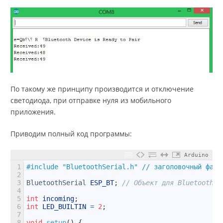
По такому же принципу производится и отключение
светодиода, при отправке нуля из мобильного
приложения.
Приводим полный код программы:
Arduino
1
#include "BluetoothSerial.h" // заголовочный файл
2
3
BluetoothSerial
ESP_BT
;
// Объект для Bluetooth
4
5
int
incoming
;
6
int
LED_BUILTIN
=
2
;
7
8
void
setup
(
)
{