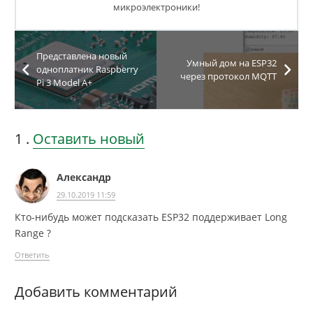
микроэлектроники!
Представлена новый
Умный дом на ESP32
одноплатник Raspberry
через протокол MQTT
Pi 3 Model A+
1
комментарий
.
Оставить новый
Александр
29.10.2019 11:59
Кто-нибудь может подсказать ESP32 поддерживает Long
Range ?
Ответить
Добавить комментарий