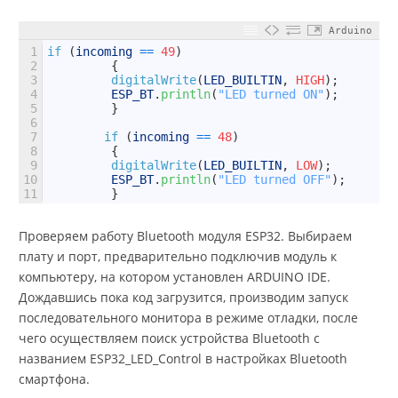
Arduino
1
if
(
incoming
==
49
)
2
{
3
digitalWrite
(
LED_BUILTIN
,
HIGH
)
;
4
ESP_BT
.
println
(
"LED turned ON"
)
;
5
}
6
7
if
(
incoming
==
48
)
8
{
9
digitalWrite
(
LED_BUILTIN
,
LOW
)
;
10
ESP_BT
.
println
(
"LED turned OFF"
)
;
11
}
Проверяем работу Bluetooth модуля ESP32. Выбираем
плату и порт, предварительно подключив модуль к
компьютеру, на котором установлен ARDUINO IDE.
Дождавшись пока код загрузится, производим запуск
последовательного монитора в режиме отладки, после
чего осуществляем поиск устройства Bluetooth с
названием ESP32_LED_Control в настройках Bluetooth
смартфона.