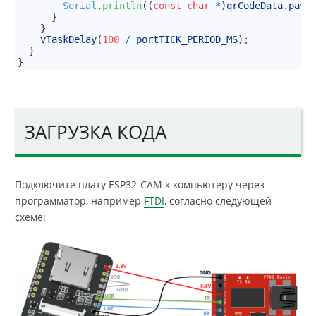
13
Serial
.
println
(
(
const
char
*
)
qrCodeData
.
payl
14
}
15
}
16
vTaskDelay
(
100
/
portTICK_PERIOD_MS
)
;
17
}
18
}
ЗАГРУЗКА КОДА
Подключите плату ESP32-CAM к компьютеру через
программатор, например
FTDI
, согласно следующей
схеме: