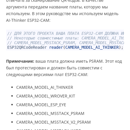
отвечать за сканирование QR-кодов. В качестве
аргумента передаем название платы, которую мы
используем. В этом руководстве мы используем модель
AI-Thinker ESP32-CAM:
1
// ДЛЯ ЭТОГО ПРОЕКТА ВАША ПЛАТА ESP32-CAM ДОЛЖНА ИМЕ
2
// Некоторые совместимые платы: CAMERA_MODEL_AI_THIN
3
// CAMERA_MODEL_M5STACK_PSRAM, CAMERA_MODEL_M5STACK_
4
ESP32QRCodeReader
reader
(
CAMERA_MODEL_AI_THINKER
)
;
Примечание:
ваша плата должна иметь PSRAM. Этот код
был протестирован и должен быть совместим с
следующими версиями плат ESP32-CAM:
CAMERA_MODEL_AI_THINKER
CAMERA_MODEL_WROVER_KIT
CAMERA_MODEL_ESP_EYE
CAMERA_MODEL_M5STACK_PSRAM
CAMERA_MODEL_M5STACK_V2_PSRAM