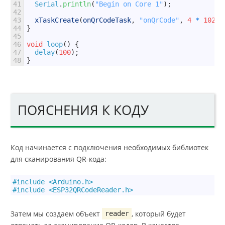
41
Serial
.
println
(
"Begin on Core 1"
)
;
42
43
xTaskCreate
(
onQrCodeTask
,
"onQrCode"
,
4
*
1024
,
44
}
45
46
void
loop
(
)
{
47
delay
(
100
)
;
48
}
ПОЯСНЕНИЯ К КОДУ
Код начинается с подключения необходимых библиотек
для сканирования QR-кода:
1
#include <Arduino.h>
2
#include <ESP32QRCodeReader.h>
Затем мы создаем объект
, который будет
reader