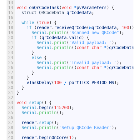
13
14
void
onQrCodeTask
(
void
*
pvParameters
)
{
15
struct
QRCodeData
qrCodeData
;
16
17
while
(
true
)
{
18
if
(
reader
.
receiveQrCode
(
&
qrCodeData
,
100
)
)
{
19
Serial
.
println
(
"Scanned new QRCode"
)
;
20
if
(
qrCodeData
.
valid
)
{
21
Serial
.
print
(
"Valid payload: "
)
;
22
Serial
.
println
(
(
const
char
*
)
qrCodeData
.
p
23
}
24
else
{
25
Serial
.
print
(
"Invalid payload: "
)
;
26
Serial
.
println
(
(
const
char
*
)
qrCodeData
.
p
27
}
28
}
29
vTaskDelay
(
100
/
portTICK_PERIOD_MS
)
;
30
}
31
}
32
33
void
setup
(
)
{
34
Serial
.
begin
(
115200
)
;
35
Serial
.
println
(
)
;
36
37
reader
.
setup
(
)
;
38
Serial
.
println
(
"Setup QRCode Reader"
)
;
39
40
reader
.
beginOnCore
(
1
)
;