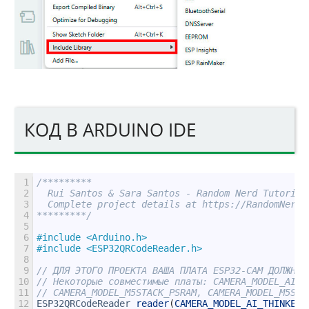
КОД В ARDUINO IDE
1
/*********
2
  Rui Santos & Sara Santos - Random Nerd Tutorial
3
  Complete project details at https://RandomNerdT
4
*********/
5
6
#include <Arduino.h>
7
#include <ESP32QRCodeReader.h>
8
9
// ДЛЯ ЭТОГО ПРОЕКТА ВАША ПЛАТА ESP32-CAM ДОЛЖНА 
10
// Некоторые совместимые платы: CAMERA_MODEL_AI_T
11
// CAMERA_MODEL_M5STACK_PSRAM, CAMERA_MODEL_M5STA
12
ESP32QRCodeReader
reader
(
CAMERA_MODEL_AI_THINKER
)