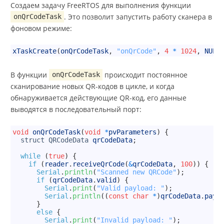
Создаем задачу FreeRTOS для выполнения функции
. Это позволит запустить работу сканера в
onQrCodeTask
фоновом режиме:
1
xTaskCreate
(
onQrCodeTask
,
"onQrCode"
,
4
*
1024
,
NULL
В функции
происходит постоянное
onQrCodeTask
сканирование новых QR-кодов в цикле, и когда
обнаруживается действующие QR-код, его данные
выводятся в последовательный порт:
1
void
onQrCodeTask
(
void
*
pvParameters
)
{
2
struct
QRCodeData
qrCodeData
;
3
4
while
(
true
)
{
5
if
(
reader
.
receiveQrCode
(
&
qrCodeData
,
100
)
)
{
6
Serial
.
println
(
"Scanned new QRCode"
)
;
7
if
(
qrCodeData
.
valid
)
{
8
Serial
.
print
(
"Valid payload: "
)
;
9
Serial
.
println
(
(
const
char
*
)
qrCodeData
.
payl
10
}
11
else
{
12
Serial
.
print
(
"Invalid payload: "
)
;