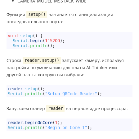
CAMERA_MODEL_M5STACK_WIDE
Функция
начинается с инициализации
setup()
последовательного порта:
1
void
setup
(
)
{
2
Serial
.
begin
(
115200
)
;
3
Serial
.
println
(
)
;
Строка
запускает камеру, используя
reader.setup()
настройки по умолчанию для платы AI-Thinker или
другой платы, которую вы выбрали:
1
reader
.
setup
(
)
;
2
Serial
.
println
(
"Setup QRCode Reader"
)
;
Запускаем сканер
на первом ядре процессора:
reader
1
reader
.
beginOnCore
(
1
)
;
2
Serial
.
println
(
"Begin on Core 1"
)
;