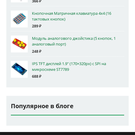
366
₽
Кнопочная Матричная клавиатура 4x4 (16
тактовых кнопок)
289
₽
Модуль аналогового джойстика (5 кнопок, 1
аналоговый порт)
248
₽
IPS TFT дисплей 1.9" (170×320px) с SPI на
микросхеме ST7789
688
₽
Популярное в блоге