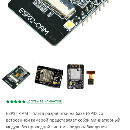
Рейтинг
(
2
отзыва клиентов)
5.00
из 5 на основе опроса
2
ESP32-CAM – плата разработки на базе ESP32 со
встроенной камерой представляет собой миниатюрный
модуль беспроводной системы видеонаблюдения,