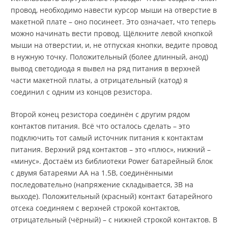
провод, необходимо навести курсор мыши на отверстие в
макетной плате – оно посинеет. Это означает, что теперь
можно начинать вести провод. Щёлкните левой кнопкой
мыши на отверстии, и, не отпуская кнопки, ведите провод
в нужную точку. Положительный (более длинный, анод)
вывод светодиода я вывел на ряд питания в верхней
части макетной платы, а отрицательный (катод) я
соединил с одним из концов резистора.
Второй конец резистора соединён с другим рядом
контактов питания. Всё что осталось сделать – это
подключить тот самый источник питания к контактам
питания. Верхний ряд контактов – это «плюс», нижний –
«минус». Достаём из библиотеки Power батарейный блок
с двумя батареями АА на 1.5В, соединёнными
последовательно (напряжение складывается, 3В на
выходе). Положительный (красный) контакт батарейного
отсека соединяем с верхней строкой контактов,
отрицательный (чёрный) – с нижней строкой контактов. В