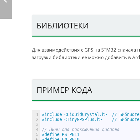
БИБЛИОТЕКИ
Для взаимодействия с GPS на STM32 сначала 
загрузки библиотеки ее можно добавить в Ard
ПРИМЕР КОДА
1
#include <LiquidCrystal.h>  // Библиоте
2
#include <TinyGPSPlus.h>    // Библиоте
3
4
// Пины для подключения дисплея
5
#define RS PB11
6
#define EN PB10 