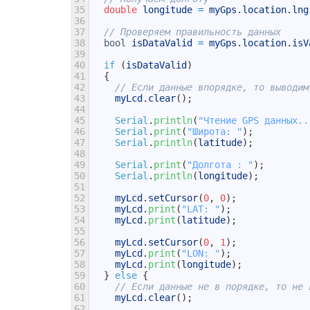
35
double
longitude
=
myGps
.
location
.
lng
36
37
// Проверяем правильность данных
38
bool
isDataValid
=
myGps
.
location
.
isV
39
40
if
(
isDataValid
)
41
{
42
// Если данные впорядке, то выводим
43
myLcd
.
clear
(
)
;
44
45
Serial
.
println
(
"Чтение GPS данных..
46
Serial
.
print
(
"Широта: "
)
;
47
Serial
.
println
(
latitude
)
;
48
49
Serial
.
print
(
"Долгота : "
)
;
50
Serial
.
println
(
longitude
)
;
51
52
myLcd
.
setCursor
(
0
,
0
)
;
53
myLcd
.
print
(
"LAT: "
)
;
54
myLcd
.
print
(
latitude
)
;
55
56
myLcd
.
setCursor
(
0
,
1
)
;
57
myLcd
.
print
(
"LON: "
)
;
58
myLcd
.
print
(
longitude
)
;
59
}
else
{
60
// Если данные не в порядке, то не 
61
myLcd
.
clear
(
)
;
62