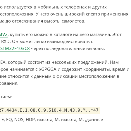
то используется в мобильных телефонах и других
местоположения. У него очень широкий спектр применения
дома до отслеживания высоты самолетов.
MV2
, купить его можно в каталоге нашего магазина. Этот
 RXD. Он может легко взаимодействовать с
 STM32F103C8
через последовательные выводы.
EA, который состоит из нескольких предложений. Нам
орое начинается с $GPGGA и содержит координаты, время и
ие относится к данным о фиксации местоположения в
рования.
анием:
27.4434,E,1,08,0.9,510.4,M,43.9,M,,*47
E, FQ, NOS, HDP, высота, М, высота, М, ,данные