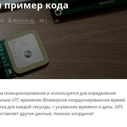
и пример кода
24
Вольтик.ру
1
комментарий
ма позиционирования и используется для определения
очным UTC временем (Всемирное координированное время).
ика для каждой секунды, с указанием времени и даты. GPS
оставляет другие данные, помимо координат