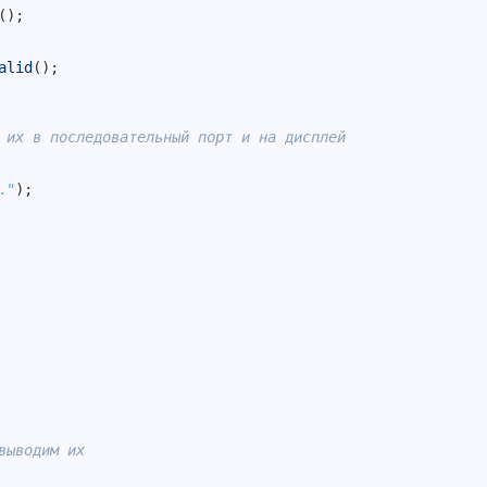
(
)
;
alid
(
)
;
 их в последовательный порт и на дисплей
."
)
;
выводим их