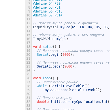
7
#define D4 PB0
8
#define D5 PB1
9
#define D6 PC13
10
#define D7 PC14
11
12
// Объект myLcd работы с дисплеем
13
LiquidCrystal
myLcd
(
RS
,
EN
,
D4
,
D5
,
D6
,
14
15
// Объект myGps работы с GPS модулем
16
TinyGPSPlus
myGps
;
17
18
void
setup
(
)
{
19
// Начинает последовательную связь на
20
Serial
.
begin
(
9600
)
;
21
22
// Начинает последовательную связь на
23
Serial1
.
begin
(
9600
)
;
24
}
25
26
void
loop
(
)
{
27
// Запрашиваем данные
28
while
(
Serial1
.
available
(
)
)
29
myGps
.
encode
(
Serial1
.
read
(
)
)
;
30
31
// Получаем широту
32
double
latitude
=
myGps
.
location
.
lat
(
33
34
// Получаем долготу