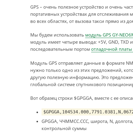
GPS – очень полезное устройство и очень час
портативных устройствах для отслеживания 
во всех областях, от вызова такси прямо из 
Мы будем использовать
модуль GPS GY-NEO6
модуль имеет четыре вывода: +5V, GND, TXD и
последовательным портом
отладочной платы
Модуль GPS отправляет данные в формате NM
нужно только одно из этих предложений, кот
другую полезную информацию. Это предложен
глобальной системе спутникового позициони
Вот образец строки $GPGGA, вместе с ее опис
$GPGGA,104534.000,7791.0381,N,067
GPGGA, ЧЧММСС.ССС, широта, N, долгота, 
контрольной суммы