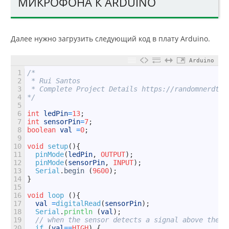
МИКРОФОНА К ARDUINO
Далее нужно загрузить следующий код в плату Arduino.
Arduino
1
/*
2
 * Rui Santos 
3
 * Complete Project Details https://randomnerdtut
4
*/
5
6
int
ledPin
=
13
;
7
int
sensorPin
=
7
;
8
boolean
val
=
0
;
9
10
void
setup
(
)
{
11
pinMode
(
ledPin
,
OUTPUT
)
;
12
pinMode
(
sensorPin
,
INPUT
)
;
13
Serial
.
begin
(
9600
)
;
14
}
15
16
void
loop
(
)
{
17
val
=
digitalRead
(
sensorPin
)
;
18
Serial
.
println
(
val
)
;
19
// when the sensor detects a signal above the t
20
if
(
val
==
HIGH
)
{