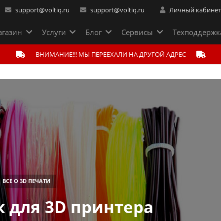
support@voltiq.ru
support@voltiq.ru
Личный кабине
газин
Услуги
Блог
Сервисы
Техподдержк
ВНИМАНИЕ!!! МЫ ПЕРЕЕХАЛИ НА ДРУГОЙ АДРЕС
ВСЕ О 3D ПЕЧАТИ
к для 3D принтера