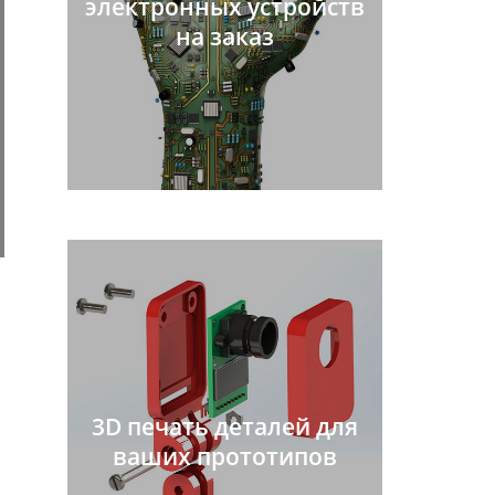
электронных устройств
на заказ
3D печать деталей для
ваших прототипов