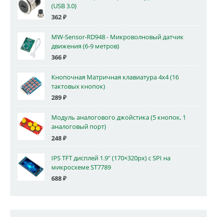
(USB 3.0)
362
₽
MW-Sensor-RD948 - Микроволновый датчик
движения (6-9 метров)
366
₽
Кнопочная Матричная клавиатура 4x4 (16
тактовых кнопок)
289
₽
Модуль аналогового джойстика (5 кнопок, 1
аналоговый порт)
248
₽
IPS TFT дисплей 1.9" (170×320px) с SPI на
микросхеме ST7789
688
₽