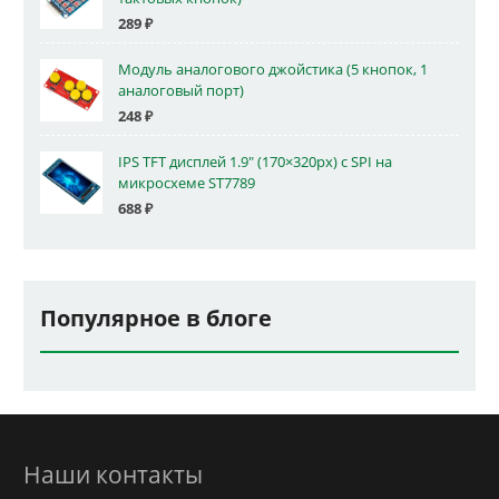
289
₽
Модуль аналогового джойстика (5 кнопок, 1
аналоговый порт)
248
₽
IPS TFT дисплей 1.9" (170×320px) с SPI на
микросхеме ST7789
688
₽
Популярное в блоге
Наши контакты