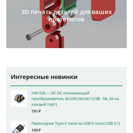
3D печать деталей для ваших
прототипов
Интересные новинки
HW-536 — DC-DC понижающий
преобразователь 4xUSB (36/24/12/9В - 5В, 3А на
каждый порт)
731
₽
Переходник Type-C папа на USB-A папа (USB 3.1)
120
₽