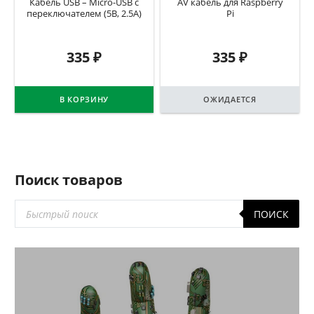
Кабель USB – Micro-USB с
AV кабель для Raspberry
переключателем (5В, 2.5А)
Pi
335
₽
335
₽
В КОРЗИНУ
ОЖИДАЕТСЯ
Поиск товаров
Поиск
ПОИСК
товаров