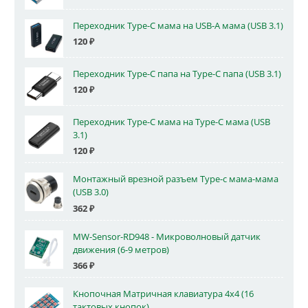
Переходник Type-C мама на USB-A мама (USB 3.1)
120
₽
Переходник Type-C папа на Type-C папа (USB 3.1)
120
₽
Переходник Type-C мама на Type-C мама (USB
3.1)
120
₽
Монтажный врезной разъем Type-c мама-мама
(USB 3.0)
362
₽
MW-Sensor-RD948 - Микроволновый датчик
движения (6-9 метров)
366
₽
Кнопочная Матричная клавиатура 4x4 (16
тактовых кнопок)