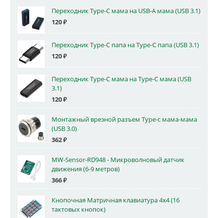
Переходник Type-C мама на USB-A мама (USB 3.1)
120
₽
Переходник Type-C папа на Type-C папа (USB 3.1)
120
₽
Переходник Type-C мама на Type-C мама (USB
3.1)
120
₽
Монтажный врезной разъем Type-c мама-мама
(USB 3.0)
362
₽
MW-Sensor-RD948 - Микроволновый датчик
движения (6-9 метров)
366
₽
Кнопочная Матричная клавиатура 4x4 (16
тактовых кнопок)