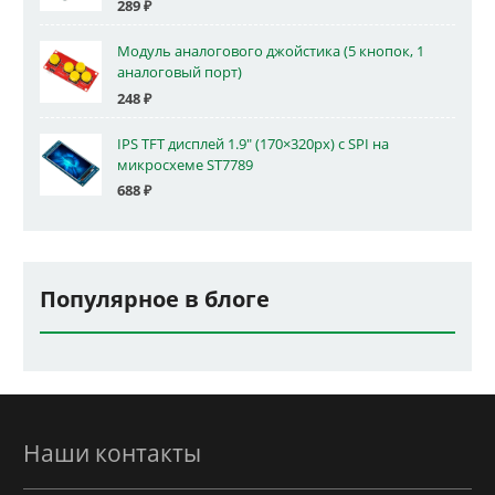
289
₽
Модуль аналогового джойстика (5 кнопок, 1
аналоговый порт)
248
₽
IPS TFT дисплей 1.9" (170×320px) с SPI на
микросхеме ST7789
688
₽
Популярное в блоге
Наши контакты