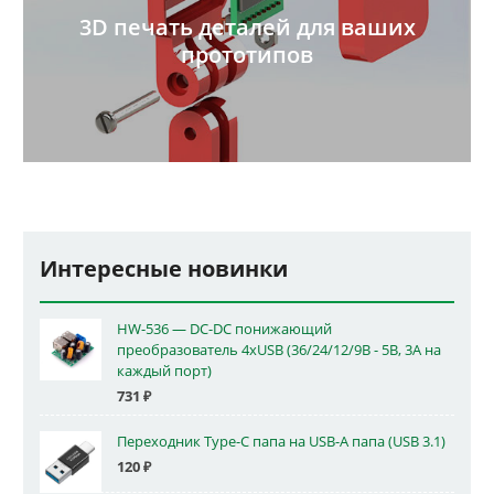
3D печать деталей для ваших
прототипов
Интересные новинки
HW-536 — DC-DC понижающий
преобразователь 4xUSB (36/24/12/9В - 5В, 3А на
каждый порт)
731
₽
Переходник Type-C папа на USB-A папа (USB 3.1)
120
₽