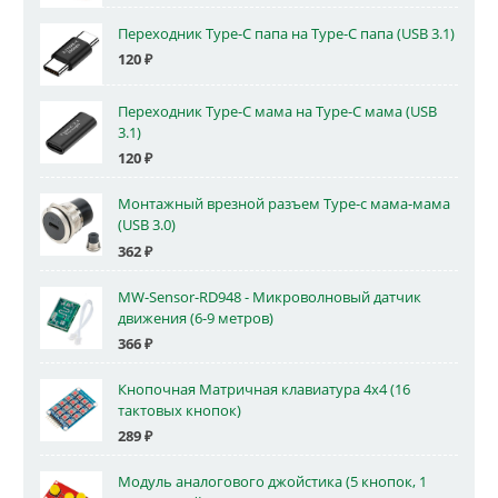
Переходник Type-C папа на Type-C папа (USB 3.1)
120
₽
Переходник Type-C мама на Type-C мама (USB
3.1)
120
₽
Монтажный врезной разъем Type-c мама-мама
(USB 3.0)
362
₽
MW-Sensor-RD948 - Микроволновый датчик
движения (6-9 метров)
366
₽
Кнопочная Матричная клавиатура 4x4 (16
тактовых кнопок)
289
₽
Модуль аналогового джойстика (5 кнопок, 1