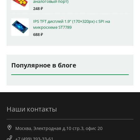
аналоговый порт)
248
₽
IPS TFT дисплей 1.9" (170×320px) с SPI на
микросхеме ST7789
688
₽
Популярное в блоге
Наши контакты
Москва, Электродная д.10 стр.3, офис 20
+7 (499) 393-33-61