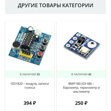
ДРУГИЕ ТОВАРЫ КАТЕГОРИИ
В НАЛИЧИИ
33
В НАЛИЧИИ
42
ISD1820 – модуль записи
BMP180 (GY-68) –
голоса
барометр, термометр и
альтиметр
394
₽
250
₽