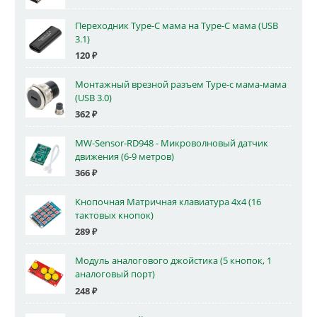
Переходник Type-C мама на Type-C мама (USB
3.1)
120
₽
Монтажный врезной разъем Type-c мама-мама
(USB 3.0)
362
₽
MW-Sensor-RD948 - Микроволновый датчик
движения (6-9 метров)
366
₽
Кнопочная Матричная клавиатура 4x4 (16
тактовых кнопок)
289
₽
Модуль аналогового джойстика (5 кнопок, 1
аналоговый порт)
248
₽