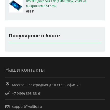
IPS TFT дисплей 1.9" (170×320px) с SPI на
микросхеме ST7789
688
₽
Популярное в блоге
Наши контакты
Москва, Электродная д.10 стр.3, офис 20
+7 (499) 393-33-61
support@voltiq.ru