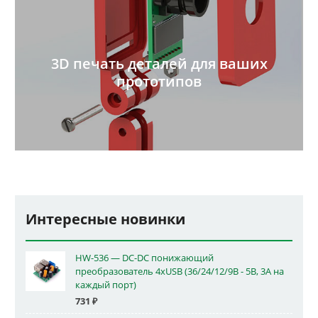
3D печать деталей для ваших
прототипов
Интересные новинки
HW-536 — DC-DC понижающий
преобразователь 4xUSB (36/24/12/9В - 5В, 3А на
каждый порт)
731
₽