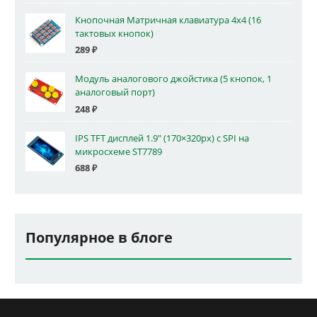
Кнопочная Матричная клавиатура 4x4 (16
тактовых кнопок)
289
₽
Модуль аналогового джойстика (5 кнопок, 1
аналоговый порт)
248
₽
IPS TFT дисплей 1.9" (170×320px) с SPI на
микросхеме ST7789
688
₽
Популярное в блоге