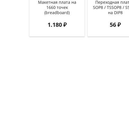
Макетная плата на
Переходная плат
1660 точек
SOP8 / TSSOP8 / S
(breadboard)
на DIP8
1.180
₽
56
₽