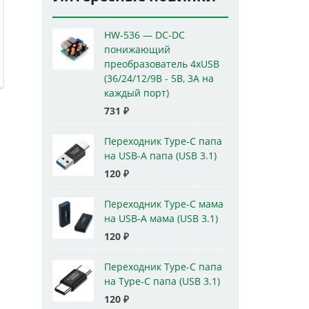
HW-536 — DC-DC
понижающий
преобразователь 4xUSB
(36/24/12/9В - 5В, 3А на
каждый порт)
731
₽
Переходник Type-C папа
на USB-A папа (USB 3.1)
120
₽
Переходник Type-C мама
на USB-A мама (USB 3.1)
120
₽
Переходник Type-C папа
на Type-C папа (USB 3.1)
120
₽