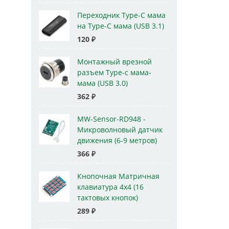
Переходник Type-C мама
на Type-C мама (USB 3.1)
120
₽
Монтажный врезной
разъем Type-c мама-
мама (USB 3.0)
362
₽
MW-Sensor-RD948 -
Микроволновый датчик
движения (6-9 метров)
366
₽
Кнопочная Матричная
клавиатура 4x4 (16
тактовых кнопок)
289
₽