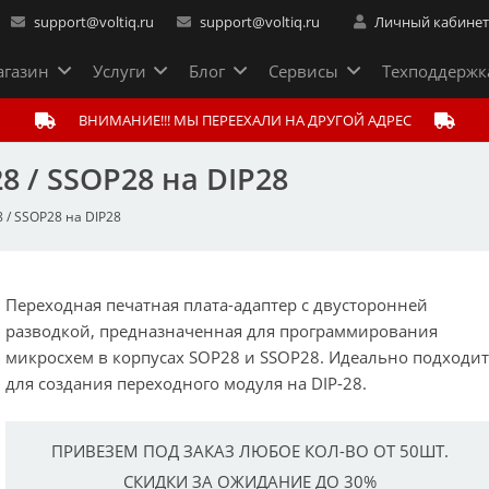
support@voltiq.ru
support@voltiq.ru
Личный кабине
газин
Услуги
Блог
Сервисы
Техподдержк
ВНИМАНИЕ!!! МЫ ПЕРЕЕХАЛИ НА ДРУГОЙ АДРЕС
8 / SSOP28 на DIP28
 / SSOP28 на DIP28
Переходная печатная плата-адаптер с двусторонней
разводкой, предназначенная для программирования
микросхем в корпусах SOP28 и SSOP28. Идеально подходи
для создания переходного модуля на DIP-28.
ПРИВЕЗЕМ ПОД ЗАКАЗ ЛЮБОЕ КОЛ-ВО ОТ 50ШТ.
СКИДКИ ЗА ОЖИДАНИЕ ДО 30%