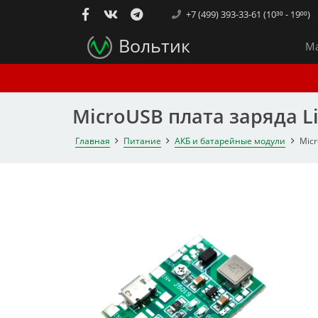
+7 (499) 393-33-61 (10³⁰ - 19⁰⁰)
Вольтик
Ма
MicroUSB плата заряда Li
Главная
Питание
АКБ и батарейные модули
Micr