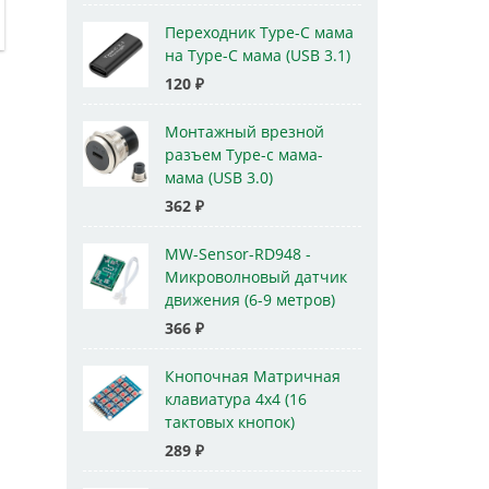
Переходник Type-C мама
на Type-C мама (USB 3.1)
120
₽
Монтажный врезной
разъем Type-c мама-
мама (USB 3.0)
362
₽
MW-Sensor-RD948 -
Микроволновый датчик
движения (6-9 метров)
366
₽
Кнопочная Матричная
клавиатура 4x4 (16
тактовых кнопок)
289
₽