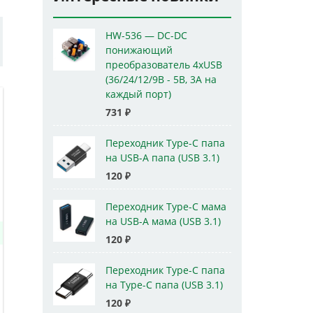
HW-536 — DC-DC
понижающий
преобразователь 4xUSB
(36/24/12/9В - 5В, 3А на
каждый порт)
731
₽
Переходник Type-C папа
на USB-A папа (USB 3.1)
120
₽
Переходник Type-C мама
на USB-A мама (USB 3.1)
120
₽
Переходник Type-C папа
на Type-C папа (USB 3.1)
120
₽