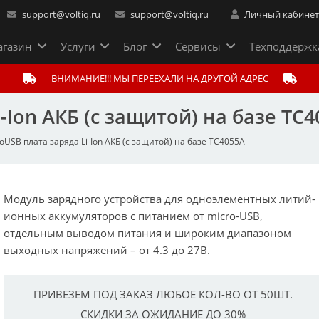
support@voltiq.ru
support@voltiq.ru
Личный кабине
газин
Услуги
Блог
Сервисы
Техподдержк
ВНИМАНИЕ!!! МЫ ПЕРЕЕХАЛИ НА ДРУГОЙ АДРЕС
-Ion АКБ (с защитой) на базе TC
oUSB плата заряда Li-Ion АКБ (с защитой) на базе TC4055A
Модуль зарядного устройства для одноэлементных литий-
ионных аккумуляторов с питанием от micro-USB,
отдельным выводом питания и широким диапазоном
выходных напряжений – от 4.3 до 27В.
ПРИВЕЗЕМ ПОД ЗАКАЗ ЛЮБОЕ КОЛ-ВО ОТ 50ШТ.
СКИДКИ ЗА ОЖИДАНИЕ ДО 30%