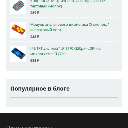
Кнопочная Матричная клавиатура 4x4 (16
тактовых кнопок)
289
₽
Модуль аналогового джойстика (5 кнопок, 1
аналоговый порт)
248
₽
IPS TFT дисплей 1.9" (170×320px) с SPI на
микросхеме ST7789
688
₽
Популярное в блоге