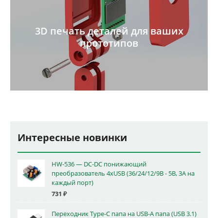
3D печать деталей для ваших
прототипов
Интересные новинки
HW-536 — DC-DC понижающий
преобразователь 4xUSB (36/24/12/9В - 5В, 3А на
каждый порт)
731
₽
Переходник Type-C папа на USB-A папа (USB 3.1)