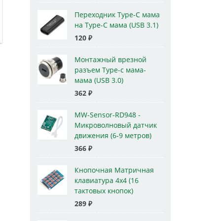
Переходник Type-C мама
на Type-C мама (USB 3.1)
120
₽
Монтажный врезной
разъем Type-c мама-
мама (USB 3.0)
362
₽
MW-Sensor-RD948 -
Микроволновый датчик
движения (6-9 метров)
366
₽
Кнопочная Матричная
клавиатура 4x4 (16
тактовых кнопок)
289
₽