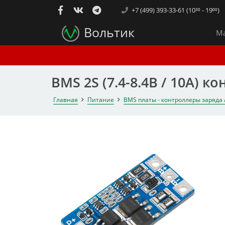
+7 (499) 393-33-61 (10³⁰ - 19⁰⁰)
Вольтик
Ма
BMS 2S (7.4-8.4В / 10А) 
Главная
Питание
BMS платы - контроллеры заряда 