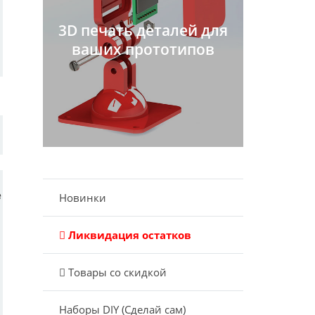
3D печать деталей для
ваших прототипов
е
Новинки
Ликвидация остатков
Товары со скидкой
Наборы DIY (Сделай сам)