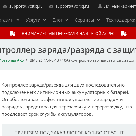
support@voltiq.ru
support@voltiq.ru
Личный кабине
газин
Услуги
Блог
Сервисы
Техподдержк
ВНИМАНИЕ!!! МЫ ПЕРЕЕХАЛИ НА ДРУГОЙ АДРЕС
контроллер заряда/разряда с защи
/ разряда АКБ
BMS 2S (7.4-8.4В / 10А) контроллер заряда/разряда с защи
Контроллер заряда/разряда для двух последовательно
подключенных литий-ионных аккумуляторных батарей.
Он обеспечивает эффективное управление зарядом и
разрядом, предотвращая перезарядку и переразрядку, что
продлевает срок службы аккумуляторов.
ПРИВЕЗЕМ ПОД ЗАКАЗ ЛЮБОЕ КОЛ-ВО ОТ 50ШТ.