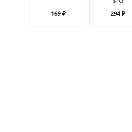
(RTC)
169
₽
294
₽