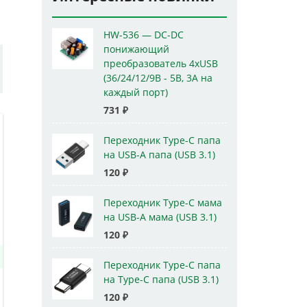
HW-536 — DC-DC
понижающий
преобразователь 4xUSB
(36/24/12/9В - 5В, 3А на
каждый порт)
731
₽
Переходник Type-C папа
на USB-A папа (USB 3.1)
120
₽
Переходник Type-C мама
на USB-A мама (USB 3.1)
120
₽
Переходник Type-C папа
на Type-C папа (USB 3.1)
120
₽