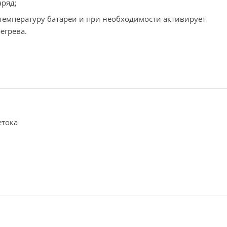
аряд;
 температуру батареи и при необходимости активирует
егрева.
етока