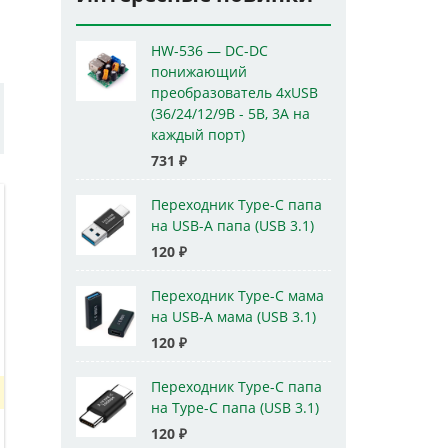
HW-536 — DC-DC
понижающий
преобразователь 4xUSB
(36/24/12/9В - 5В, 3А на
каждый порт)
731
₽
Переходник Type-C папа
на USB-A папа (USB 3.1)
120
₽
Переходник Type-C мама
на USB-A мама (USB 3.1)
120
₽
Переходник Type-C папа
на Type-C папа (USB 3.1)
120
₽