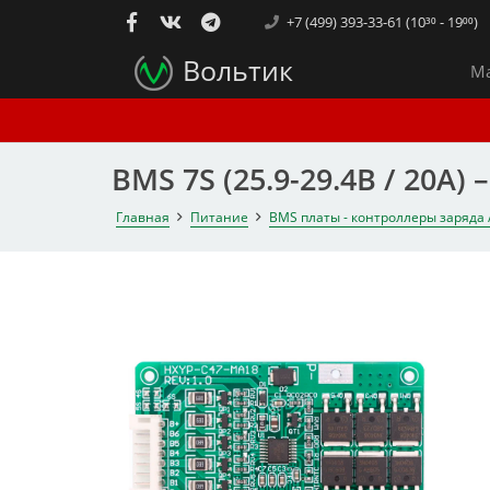
+7 (499) 393-33-61 (10³⁰ - 19⁰⁰)
Вольтик
Ма
BMS 7S (25.9-29.4В / 20A
Главная
Питание
BMS платы - контроллеры заряда 