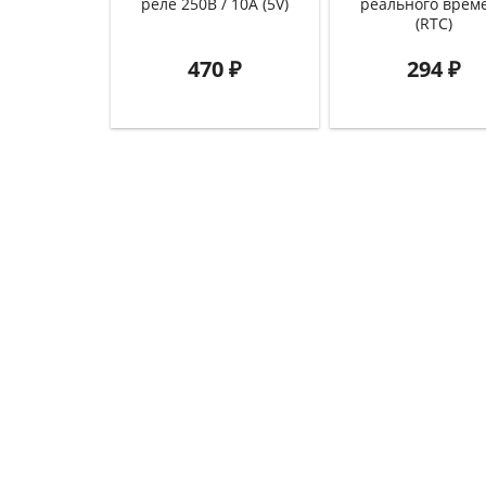
реле 250В / 10А (5V)
реального врем
(RTC)
470
₽
294
₽