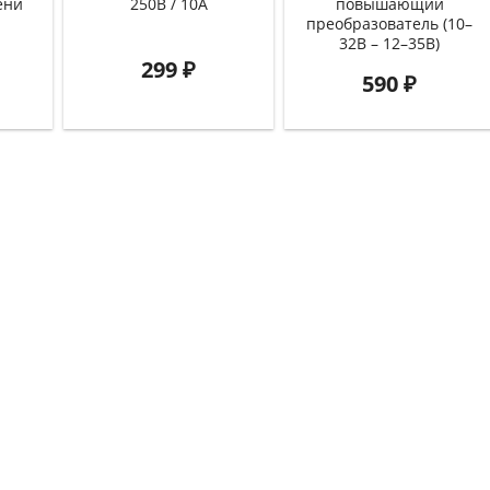
ени
250В / 10А
повышающий
преобразователь (10–
32В – 12–35В)
299
₽
590
₽