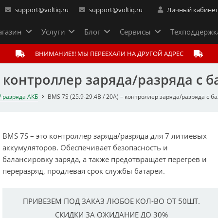
support@voltiq.ru
support@voltiq.ru
Личный кабине
газин
Услуги
Блог
Сервисы
Техподдержк
ВНИМАНИЕ!!! МЫ ПЕРЕЕХАЛИ НА ДРУГОЙ АДРЕС
) – контроллер заряда/разряда с 
/ разряда АКБ
BMS 7S (25.9-29.4В / 20A) – контроллер заряда/разряда с 
BMS 7S – это контроллер заряда/разряда для 7 литиевых
аккумуляторов. Обеспечивает безопасность и
балансировку заряда, а также предотвращает перегрев и
переразряд, продлевая срок службы батареи.
ПРИВЕЗЕМ ПОД ЗАКАЗ ЛЮБОЕ КОЛ-ВО ОТ 50ШТ.
СКИДКИ ЗА ОЖИДАНИЕ ДО 30%