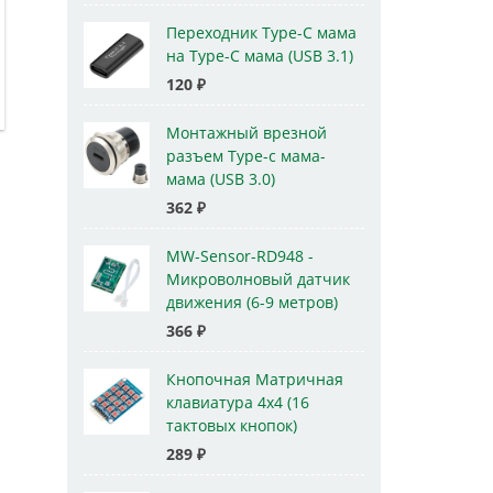
Переходник Type-C мама
на Type-C мама (USB 3.1)
120
₽
Монтажный врезной
разъем Type-c мама-
мама (USB 3.0)
362
₽
MW-Sensor-RD948 -
Микроволновый датчик
движения (6-9 метров)
366
₽
Кнопочная Матричная
клавиатура 4x4 (16
тактовых кнопок)
289
₽