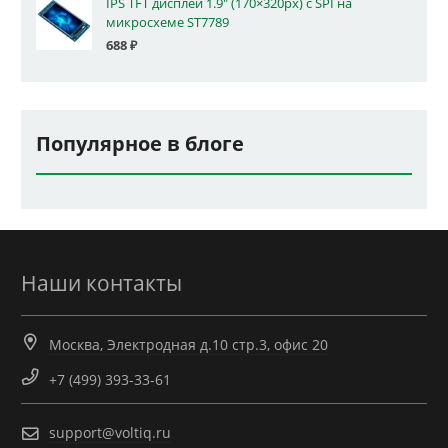
IPS TFT дисплей 1.9" (170×320px) с SPI на
микросхеме ST7789
688
₽
Популярное в блоге
Наши контакты
Москва, Электродная д.10 стр.3, офис 20
+7 (499) 393-33-61
support@voltiq.ru