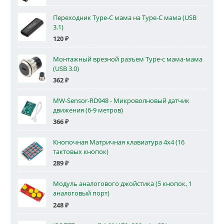
Переходник Type-C мама на Type-C мама (USB
3.1)
120
₽
Монтажный врезной разъем Type-c мама-мама
(USB 3.0)
362
₽
MW-Sensor-RD948 - Микроволновый датчик
движения (6-9 метров)
366
₽
Кнопочная Матричная клавиатура 4x4 (16
тактовых кнопок)
289
₽
Модуль аналогового джойстика (5 кнопок, 1
аналоговый порт)
248
₽