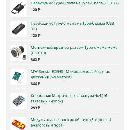
Переходник Type-C папа на Type-C папа (USB 3.1)
120
₽
Переходник Type-C мама на Type-C мама (USB
3.1)
120
₽
Монтажный врезной разъем Type-c мама-мама
(USB 3.0)
362
₽
MW-Sensor-RD948 - Микроволновый датчик
движения (6-9 метров)
366
₽
Кнопочная Матричная клавиатура 4x4 (16
тактовых кнопок)
289
₽
Модуль аналогового джойстика (5 кнопок, 1
аналоговый порт)