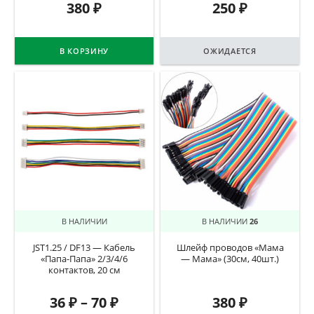
380
₽
250
₽
В КОРЗИНУ
ОЖИДАЕТСЯ
В НАЛИЧИИ
В НАЛИЧИИ
26
JST1.25 / DF13 — Кабель
Шлейф проводов «Мама
«Папа-Папа» 2/3/4/6
— Мама» (30см, 40шт.)
контактов, 20 см
36
₽
–
70
₽
380
₽