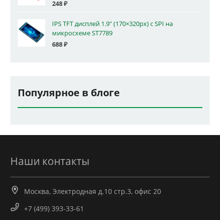
248
₽
IPS TFT дисплей 1.9" (170×320px) с SPI на
микросхеме ST7789
688
₽
Популярное в блоге
Наши контакты
Москва, Электродная д.10 стр.3, офис 20
+7 (499) 393-33-61