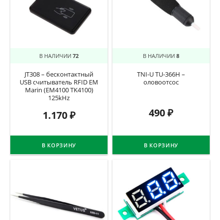
В НАЛИЧИИ
72
В НАЛИЧИИ
8
JT308 – бесконтактный
TNI-U TU-366H –
USB считыватель RFID EM
оловоотсос
Marin (EM4100 TK4100)
125kHz
490
₽
1.170
₽
В КОРЗИНУ
В КОРЗИНУ