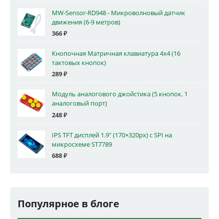
MW-Sensor-RD948 - Микроволновый датчик
движения (6-9 метров)
366
₽
Кнопочная Матричная клавиатура 4x4 (16
тактовых кнопок)
289
₽
Модуль аналогового джойстика (5 кнопок, 1
аналоговый порт)
248
₽
IPS TFT дисплей 1.9" (170×320px) с SPI на
микросхеме ST7789
688
₽
Популярное в блоге