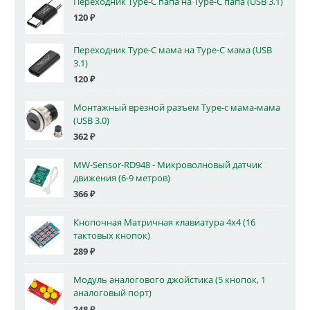
Переходник Type-C папа на Type-C папа (USB 3.1)
120
₽
Переходник Type-C мама на Type-C мама (USB
3.1)
120
₽
Монтажный врезной разъем Type-c мама-мама
(USB 3.0)
362
₽
MW-Sensor-RD948 - Микроволновый датчик
движения (6-9 метров)
366
₽
Кнопочная Матричная клавиатура 4x4 (16
тактовых кнопок)
289
₽
Модуль аналогового джойстика (5 кнопок, 1
аналоговый порт)
248
₽