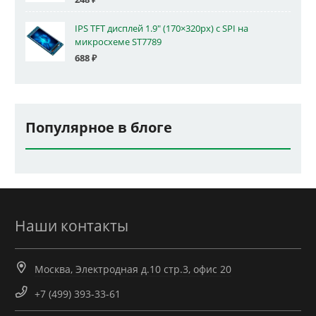
IPS TFT дисплей 1.9" (170×320px) с SPI на
микросхеме ST7789
688
₽
Популярное в блоге
Наши контакты
Москва, Электродная д.10 стр.3, офис 20
+7 (499) 393-33-61