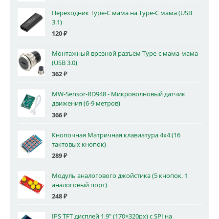
Переходник Type-C мама на Type-C мама (USB
3.1)
120
₽
Монтажный врезной разъем Type-c мама-мама
(USB 3.0)
362
₽
MW-Sensor-RD948 - Микроволновый датчик
движения (6-9 метров)
366
₽
Кнопочная Матричная клавиатура 4x4 (16
тактовых кнопок)
289
₽
Модуль аналогового джойстика (5 кнопок, 1
аналоговый порт)
248
₽
IPS TFT дисплей 1.9" (170×320px) с SPI на