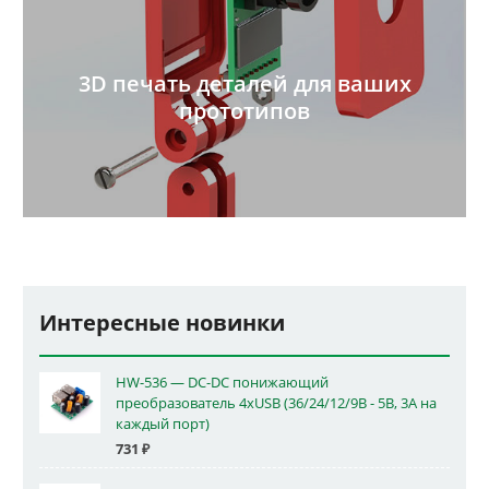
3D печать деталей для ваших
прототипов
Интересные новинки
HW-536 — DC-DC понижающий
преобразователь 4xUSB (36/24/12/9В - 5В, 3А на
каждый порт)
731
₽