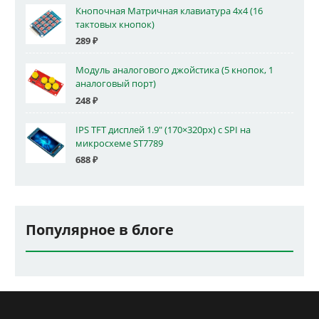
Кнопочная Матричная клавиатура 4x4 (16
тактовых кнопок)
289
₽
Модуль аналогового джойстика (5 кнопок, 1
аналоговый порт)
248
₽
IPS TFT дисплей 1.9" (170×320px) с SPI на
микросхеме ST7789
688
₽
Популярное в блоге