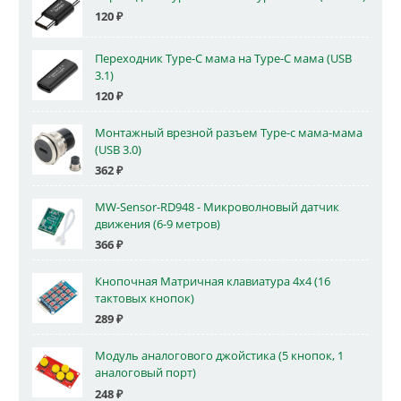
120
₽
Переходник Type-C мама на Type-C мама (USB
3.1)
120
₽
Монтажный врезной разъем Type-c мама-мама
(USB 3.0)
362
₽
MW-Sensor-RD948 - Микроволновый датчик
движения (6-9 метров)
366
₽
Кнопочная Матричная клавиатура 4x4 (16
тактовых кнопок)
289
₽
Модуль аналогового джойстика (5 кнопок, 1
аналоговый порт)
248
₽