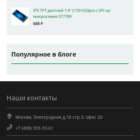
IPS TFT дисплей 1.9" (170×320px) с SPI на
микросхеме ST7789
688
₽
Популярное в блоге
Наши контакты
Москва, Электродная д.10 стр.3, офис 20
+7 (499) 393-33-61