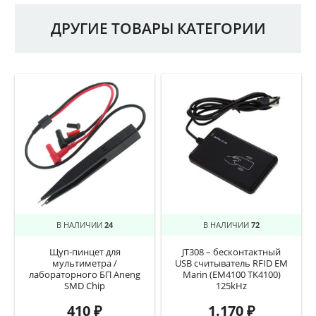
ДРУГИЕ ТОВАРЫ КАТЕГОРИИ
В НАЛИЧИИ
24
В НАЛИЧИИ
72
Щуп-пинцет для
JT308 – бесконтактный
мультиметра /
USB считыватель RFID EM
лабораторного БП Aneng
Marin (EM4100 TK4100)
SMD Chip
125kHz
410
₽
1.170
₽