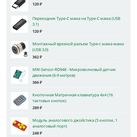
120
₽
Переходник Type-C мама на Type-C мама (USB
3.1)
120
₽
Монтажный врезной разъем Type-c мама-мама
(USB 3.0)
362
₽
MW-Sensor-RD948 - Микроволновый датчик
движения (6-9 метров)
366
₽
Кнопочная Матричная клавиатура 4x4 (16
тактовых кнопок)
289
₽
Модуль аналогового джойстика (5 кнопок, 1
аналоговый порт)
248
₽