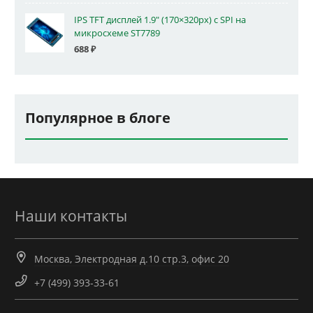
IPS TFT дисплей 1.9" (170×320px) с SPI на
микросхеме ST7789
688
₽
Популярное в блоге
Наши контакты
Москва, Электродная д.10 стр.3, офис 20
+7 (499) 393-33-61