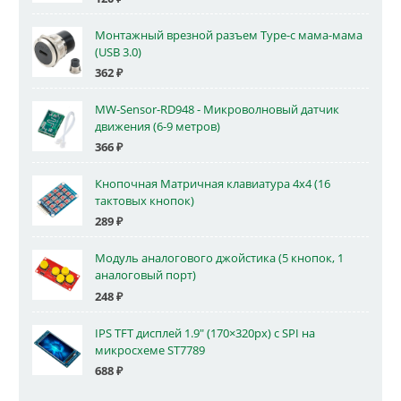
Монтажный врезной разъем Type-c мама-мама
(USB 3.0)
362
₽
MW-Sensor-RD948 - Микроволновый датчик
движения (6-9 метров)
366
₽
Кнопочная Матричная клавиатура 4x4 (16
тактовых кнопок)
289
₽
Модуль аналогового джойстика (5 кнопок, 1
аналоговый порт)
248
₽
IPS TFT дисплей 1.9" (170×320px) с SPI на
микросхеме ST7789
688
₽