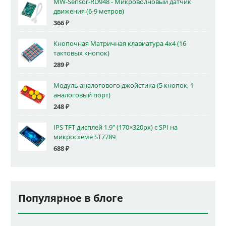
MW-Sensor-RD948 - Микроволновый датчик
движения (6-9 метров)
366
₽
Кнопочная Матричная клавиатура 4x4 (16
тактовых кнопок)
289
₽
Модуль аналогового джойстика (5 кнопок, 1
аналоговый порт)
248
₽
IPS TFT дисплей 1.9" (170×320px) с SPI на
микросхеме ST7789
688
₽
Популярное в блоге