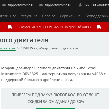
support@voltiq.ru
support@voltiq.ru
Личный кабине
газин
Услуги
Блог
Сервисы
Техподдержк
ВНИМАНИЕ!!! МЫ ПЕРЕЕХАЛИ НА ДРУГОЙ АДРЕС
вого двигателя
 принтеров
DRV8825 – драйвер шагового двигателя
Модуль драйвера шагового двигателя на чипе Texas
Instruments DRV8825 – альтернатива популярным A4988 с
поддержкой большего дробления шага.
ПРИВЕЗЕМ ПОД ЗАКАЗ ЛЮБОЕ КОЛ-ВО ОТ 50ШТ.
СКИДКИ ЗА ОЖИДАНИЕ ДО 30%