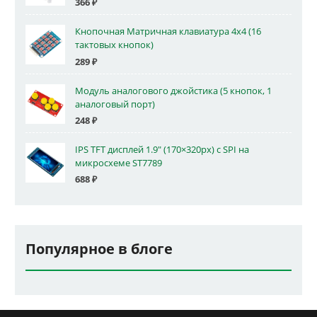
366
₽
Кнопочная Матричная клавиатура 4x4 (16
тактовых кнопок)
289
₽
Модуль аналогового джойстика (5 кнопок, 1
аналоговый порт)
248
₽
IPS TFT дисплей 1.9" (170×320px) с SPI на
микросхеме ST7789
688
₽
Популярное в блоге