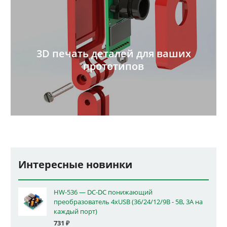
3D печать деталей для ваших
прототипов
Интересные новинки
HW-536 — DC-DC понижающий
преобразователь 4xUSB (36/24/12/9В - 5В, 3А на
каждый порт)
731
₽