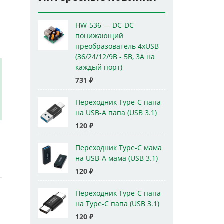
HW-536 — DC-DC
понижающий
преобразователь 4xUSB
(36/24/12/9В - 5В, 3А на
каждый порт)
731
₽
Переходник Type-C папа
на USB-A папа (USB 3.1)
120
₽
Переходник Type-C мама
на USB-A мама (USB 3.1)
120
₽
Переходник Type-C папа
на Type-C папа (USB 3.1)
120
₽