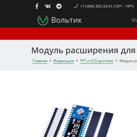
+7 (499) 393-33-61 (10³⁰ - 19⁰⁰)
Вольтик
Ма
Модуль расширения для ES
Главная
Индикация
TFT и LCD дисплеи
Модуль ра