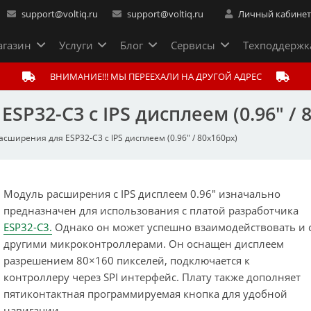
support@voltiq.ru
support@voltiq.ru
Личный кабине
газин
Услуги
Блог
Сервисы
Техподдержк
ВНИМАНИЕ!!! МЫ ПЕРЕЕХАЛИ НА ДРУГОЙ АДРЕС
P32-C3 с IPS дисплеем (0.96″ / 
сширения для ESP32-C3 с IPS дисплеем (0.96″ / 80x160px)
Модуль расширения с IPS дисплеем 0.96″ изначально
предназначен для использования с платой разработчика
ESP32-C3.
Однако он может успешно взаимодействовать и 
другими микроконтроллерами. Он оснащен дисплеем
разрешением 80×160 пикселей, подключается к
контроллеру через SPI интерфейс. Плату также дополняет
пятиконтактная программируемая кнопка для удобной
навигации.