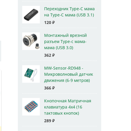
Переходник Type-C мама
на Type-C мама (USB 3.1)
120
₽
Монтажный врезной
разъем Type-c мама-
мама (USB 3.0)
362
₽
MW-Sensor-RD948 -
Микроволновый датчик
движения (6-9 метров)
366
₽
Кнопочная Матричная
клавиатура 4x4 (16
тактовых кнопок)
289
₽