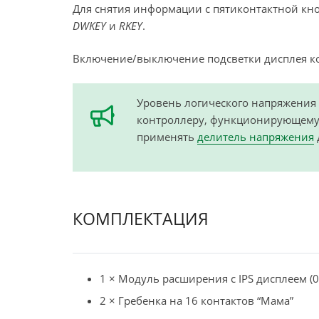
Для снятия информации с пятиконтактной к
DWKEY
и
RKEY
.
Включение/выключение подсветки дисплея к
Уровень логического напряжения 
контроллеру, функционирующему с
применять
делитель напряжения
КОМПЛЕКТАЦИЯ
1 × Модуль расширения с IPS дисплеем (0.
2 × Гребенка на 16 контактов “Мама”