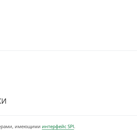
КИ
лерами, имеющими
интерфейс SPI
.