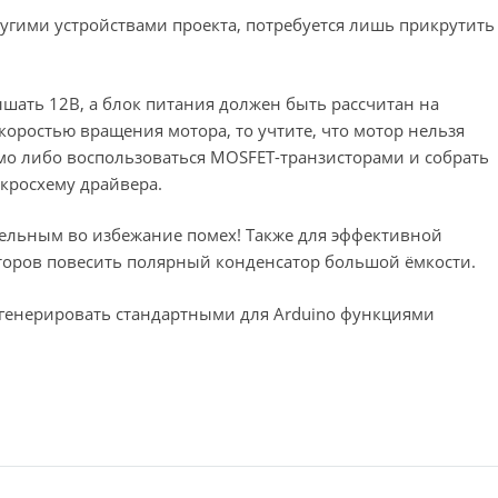
ругими устройствами проекта, потребуется лишь прикрутить
ать 12В, а блок питания должен быть рассчитан на
коростью вращения мотора, то учтите, что мотор нельзя
мо либо воспользоваться MOSFET-транзисторами и собрать
икросхему драйвера.
дельным во избежание помех! Также для эффективной
оров повесить полярный конденсатор большой ёмкости.
генерировать стандартными для Arduino функциями