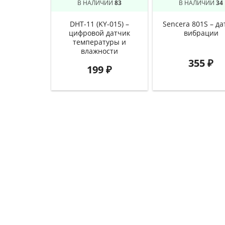
В НАЛИЧИИ
83
В НАЛИЧИИ
34
DHT-11 (KY-015) –
Sencera 801S – да
цифровой датчик
вибрации
температуры и
влажности
355
₽
199
₽