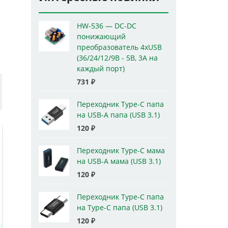
HW-536 — DC-DC
понижающий
преобразователь 4xUSB
(36/24/12/9В - 5В, 3А на
каждый порт)
731
₽
Переходник Type-C папа
на USB-A папа (USB 3.1)
120
₽
Переходник Type-C мама
на USB-A мама (USB 3.1)
120
₽
Переходник Type-C папа
на Type-C папа (USB 3.1)
120
₽