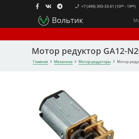
+7 (499) 393-33-61 (10³⁰ - 19⁰⁰)
Вольтик
Ма
Мотор редуктор GA12-N20 (
Главная
Механика
Мотор-редукторы
Мотор редукт