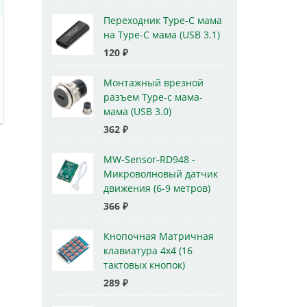
Переходник Type-C мама
на Type-C мама (USB 3.1)
120
₽
Монтажный врезной
разъем Type-c мама-
мама (USB 3.0)
362
₽
MW-Sensor-RD948 -
Микроволновый датчик
движения (6-9 метров)
366
₽
Кнопочная Матричная
клавиатура 4x4 (16
тактовых кнопок)
289
₽