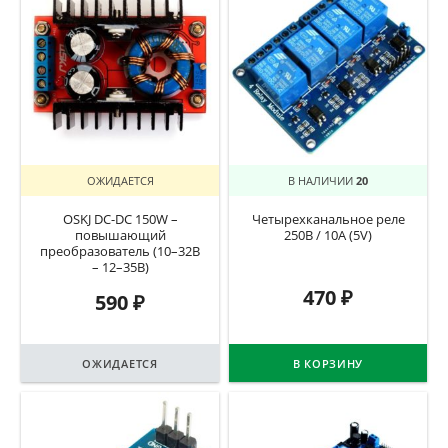
ОЖИДАЕТСЯ
В НАЛИЧИИ
20
OSKJ DC-DC 150W –
Четырехканальное реле
повышающий
250В / 10А (5V)
преобразователь (10–32В
– 12–35В)
470
₽
590
₽
ОЖИДАЕТСЯ
В КОРЗИНУ