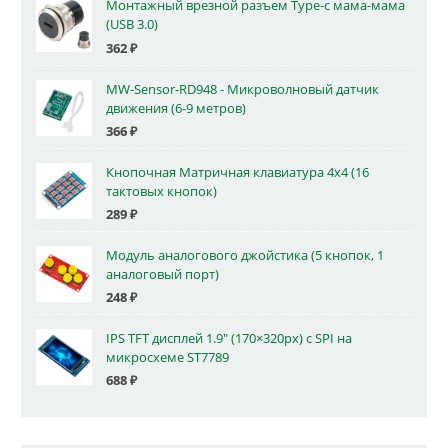
Монтажный врезной разъем Type-c мама-мама
(USB 3.0)
362
₽
MW-Sensor-RD948 - Микроволновый датчик
движения (6-9 метров)
366
₽
Кнопочная Матричная клавиатура 4x4 (16
тактовых кнопок)
289
₽
Модуль аналогового джойстика (5 кнопок, 1
аналоговый порт)
248
₽
IPS TFT дисплей 1.9" (170×320px) с SPI на
микросхеме ST7789
688
₽