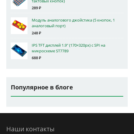
тактовых кнопок)
289
₽
Модуль аналогового джойстика (5 кнопок, 1
аналоговый порт)
248
₽
IPS TFT дисплей 1.9" (170×320px) с SPI на
микросхеме ST7789
688
₽
Популярное в блоге
Наши контакты