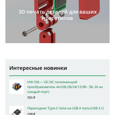
3D печать деталей для ваших
прототипов
Интересные новинки
HW-536 — DC-DC понижающий
преобразователь 4xUSB (36/24/12/9В - 5В, 3А на
каждый порт)
731
₽
Переходник Type-C папа на USB-A папа (USB 3.1)
120
₽