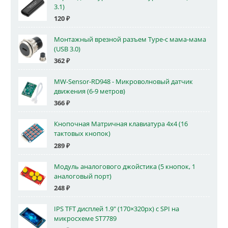
3.1)
120
₽
Монтажный врезной разъем Type-c мама-мама
(USB 3.0)
362
₽
MW-Sensor-RD948 - Микроволновый датчик
движения (6-9 метров)
366
₽
Кнопочная Матричная клавиатура 4x4 (16
тактовых кнопок)
289
₽
Модуль аналогового джойстика (5 кнопок, 1
аналоговый порт)
248
₽
IPS TFT дисплей 1.9" (170×320px) с SPI на
микросхеме ST7789