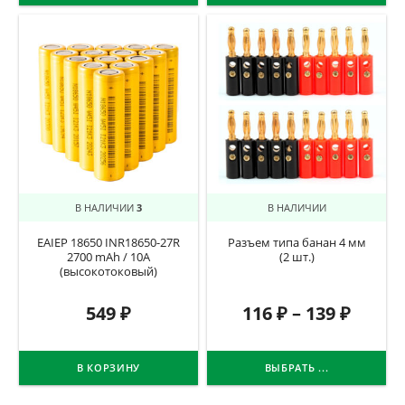
В НАЛИЧИИ
3
В НАЛИЧИИ
EAIEP 18650 INR18650-27R
Разъем типа банан 4 мм
2700 mAh / 10А
(2 шт.)
(высокотоковый)
549
₽
116
₽
–
139
₽
В КОРЗИНУ
ВЫБРАТЬ ...