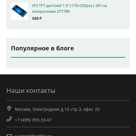
IPS TFT дисплей 1.9" (170×320px) с SPI на
микросхеме ST7789
688
₽
Популярное в блоге
Наши контакты
Москва, Электродная д.10 стр.3, офис 20
+7 (499) 393-33-61
support@voltiq.ru