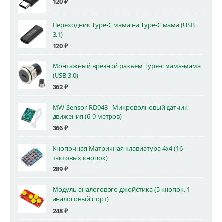
120
₽
Переходник Type-C мама на Type-C мама (USB
3.1)
120
₽
Монтажный врезной разъем Type-c мама-мама
(USB 3.0)
362
₽
MW-Sensor-RD948 - Микроволновый датчик
движения (6-9 метров)
366
₽
Кнопочная Матричная клавиатура 4x4 (16
тактовых кнопок)
289
₽
Модуль аналогового джойстика (5 кнопок, 1
аналоговый порт)
248
₽