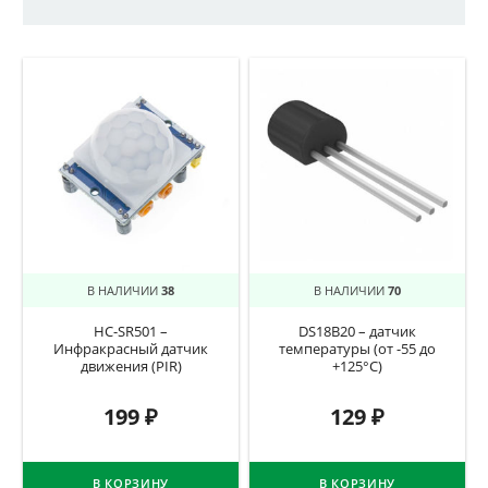
В НАЛИЧИИ
38
В НАЛИЧИИ
70
HC-SR501 –
DS18B20 – датчик
Инфракрасный датчик
температуры (от -55 до
движения (PIR)
+125°C)
199
₽
129
₽
В КОРЗИНУ
В КОРЗИНУ