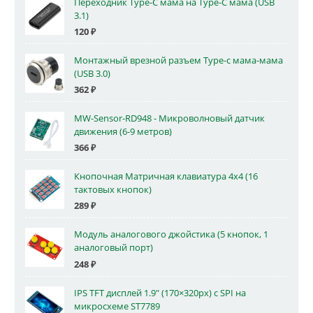
Переходник Type-C мама на Type-C мама (USB
3.1)
120
₽
Монтажный врезной разъем Type-c мама-мама
(USB 3.0)
362
₽
MW-Sensor-RD948 - Микроволновый датчик
движения (6-9 метров)
366
₽
Кнопочная Матричная клавиатура 4x4 (16
тактовых кнопок)
289
₽
Модуль аналогового джойстика (5 кнопок, 1
аналоговый порт)
248
₽
IPS TFT дисплей 1.9" (170×320px) с SPI на
микросхеме ST7789