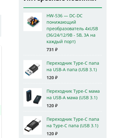
HW-536 — DC-DC
понижающий
преобразователь 4xUSB
(36/24/12/9В - 5В, 3А на
каждый порт)
731
₽
Переходник Type-C папа
на USB-A папа (USB 3.1)
120
₽
Переходник Type-C мама
на USB-A мама (USB 3.1)
120
₽
Переходник Type-C папа
на Type-C папа (USB 3.1)
120
₽