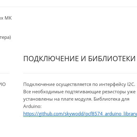
их МК
тера)
ПОДКЛЮЧЕНИЕ И БИБЛИОТЕКИ
PIO
Подключение осуществляется по интерфейсу
I
2
C
.
Все необходимые подтягивающие резисторы уже
установлены на плате модуля. Библиотека для
Arduino
:
https
://
github
.
com
/
skywodd
/
pcf
8574_
arduino
_
librar