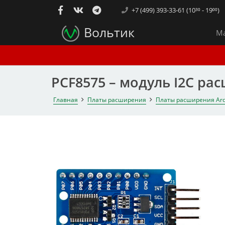
+7 (499) 393-33-61 (10³⁰ - 19⁰⁰)
Вольтик
Ма
PCF8575 – модуль I2C ра
Главная
Платы расширения
Платы расширения Ard