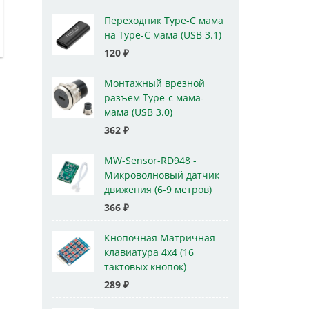
Переходник Type-C мама
на Type-C мама (USB 3.1)
120
₽
Монтажный врезной
разъем Type-c мама-
мама (USB 3.0)
362
₽
MW-Sensor-RD948 -
Микроволновый датчик
движения (6-9 метров)
366
₽
Кнопочная Матричная
клавиатура 4x4 (16
тактовых кнопок)
289
₽