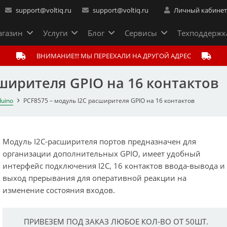
support@voltiq.ru
support@voltiq.ru
Личный кабине
газин
Услуги
Блог
Сервисы
Техподдержк
ВНИМАНИЕ!!! МЫ ПЕРЕЕХАЛИ НА ДРУГОЙ АДРЕС
сширителя GPIO на 16 контактов
uino
PCF8575 – модуль I2C расширителя GPIO на 16 контактов
Модуль
I
2
C
-расширителя портов предназначен для
организации дополнительных
GPIO
, имеет удобный
интерфейс подключения
I
2
C
, 16 контактов ввода-вывода и
выход прерывания для оперативной реакции на
изменение состояния входов.
ПРИВЕЗЕМ ПОД ЗАКАЗ ЛЮБОЕ КОЛ-ВО ОТ 50ШТ.