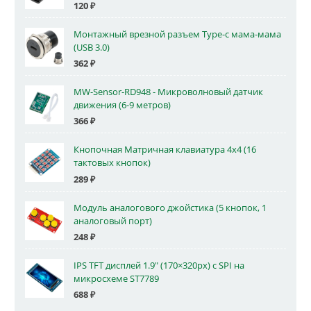
120
₽
Монтажный врезной разъем Type-c мама-мама
(USB 3.0)
362
₽
MW-Sensor-RD948 - Микроволновый датчик
движения (6-9 метров)
366
₽
Кнопочная Матричная клавиатура 4x4 (16
тактовых кнопок)
289
₽
Модуль аналогового джойстика (5 кнопок, 1
аналоговый порт)
248
₽
IPS TFT дисплей 1.9" (170×320px) с SPI на
микросхеме ST7789
688
₽