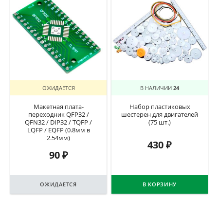
ОЖИДАЕТСЯ
В НАЛИЧИИ
24
Макетная плата-
Набор пластиковых
переходник QFP32 /
шестерен для двигателей
QFN32 / DIP32 / TQFP /
(75 шт.)
LQFP / EQFP (0.8мм в
2.54мм)
430
₽
90
₽
ОЖИДАЕТСЯ
В КОРЗИНУ