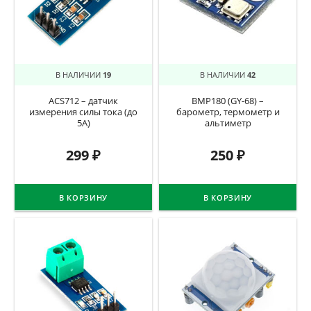
В НАЛИЧИИ
19
В НАЛИЧИИ
42
ACS712 – датчик
BMP180 (GY-68) –
измерения силы тока (до
барометр, термометр и
5А)
альтиметр
299
₽
250
₽
В КОРЗИНУ
В КОРЗИНУ