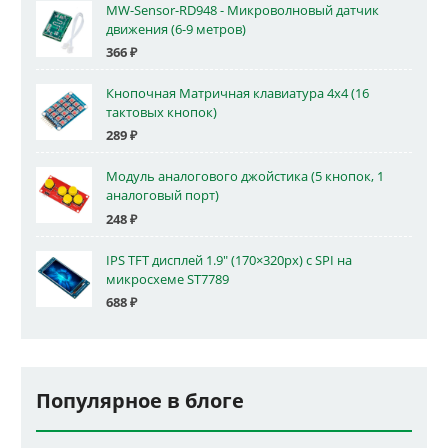
MW-Sensor-RD948 - Микроволновый датчик
движения (6-9 метров)
366
₽
Кнопочная Матричная клавиатура 4x4 (16
тактовых кнопок)
289
₽
Модуль аналогового джойстика (5 кнопок, 1
аналоговый порт)
248
₽
IPS TFT дисплей 1.9" (170×320px) с SPI на
микросхеме ST7789
688
₽
Популярное в блоге