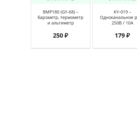
BMP180 (GY-68) –
KY-019 –
барометр, термометр
Одноканальное 
и альтиметр
250В / 10А
250
₽
179
₽