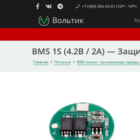
+7 (499) 393-33-61 (10³⁰ - 19⁰⁰)
Вольтик
Ма
BMS 1S (4.2В / 2А) — За
Главная
Питание
BMS платы - контроллеры заряда 