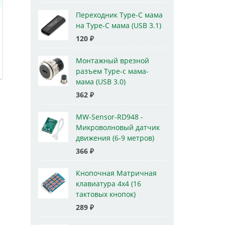
Переходник Type-C мама
на Type-C мама (USB 3.1)
120
₽
Монтажный врезной
разъем Type-c мама-
мама (USB 3.0)
362
₽
MW-Sensor-RD948 -
Микроволновый датчик
движения (6-9 метров)
366
₽
Кнопочная Матричная
клавиатура 4x4 (16
тактовых кнопок)
289
₽