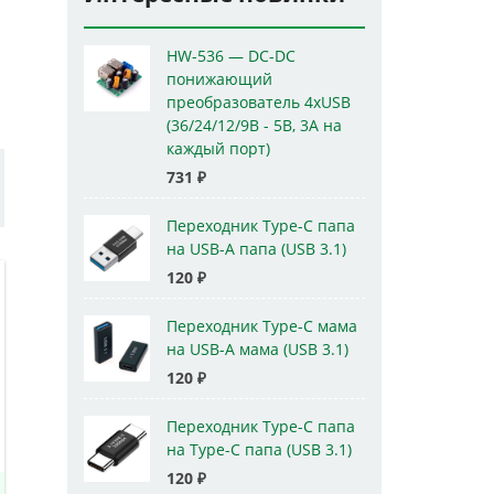
HW-536 — DC-DC
понижающий
преобразователь 4xUSB
(36/24/12/9В - 5В, 3А на
каждый порт)
731
₽
Переходник Type-C папа
на USB-A папа (USB 3.1)
120
₽
Переходник Type-C мама
на USB-A мама (USB 3.1)
120
₽
Переходник Type-C папа
на Type-C папа (USB 3.1)
120
₽