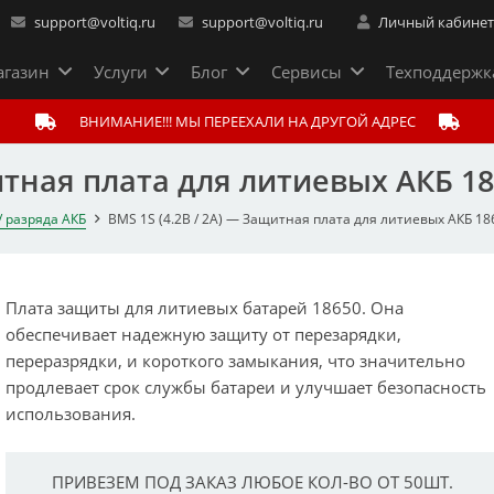
support@voltiq.ru
support@voltiq.ru
Личный кабине
газин
Услуги
Блог
Сервисы
Техподдержк
ВНИМАНИЕ!!! МЫ ПЕРЕЕХАЛИ НА ДРУГОЙ АДРЕС
щитная плата для литиевых АКБ 1
/ разряда АКБ
BMS 1S (4.2В / 2А) — Защитная плата для литиевых АКБ 18
Плата защиты для литиевых батарей 18650. Она
обеспечивает надежную защиту от перезарядки,
переразрядки, и короткого замыкания, что значительно
продлевает срок службы батареи и улучшает безопасность
использования.
ПРИВЕЗЕМ ПОД ЗАКАЗ ЛЮБОЕ КОЛ-ВО ОТ 50ШТ.