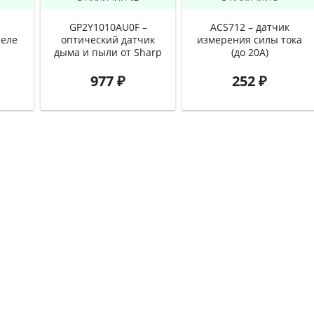
GP2Y1010AU0F –
ACS712 – датчик
реле
оптический датчик
измерения силы тока
дыма и пыли от Sharp
(до 20А)
977
₽
252
₽