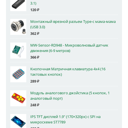
3.1)
120
₽
Монтажный врезной разъем Type-c мама-мама
(USB 3.0)
362
₽
MW-Sensor-RD948 - Микроволновый датчик
движения (6-9 метров)
366
₽
Кнопочная Матричная клавиатура 4x4 (16
тактовых кнопок)
289
₽
Модуль аналогового джойстика (5 кнопок, 1
аналоговый порт)
248
₽
IPS TFT дисплей 1.9" (170×320px) с SPI на
микросхеме ST7789