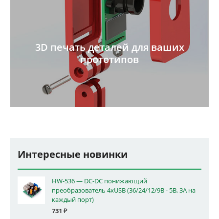
3D печать деталей для ваших
прототипов
Интересные новинки
HW-536 — DC-DC понижающий
преобразователь 4xUSB (36/24/12/9В - 5В, 3А на
каждый порт)
731
₽