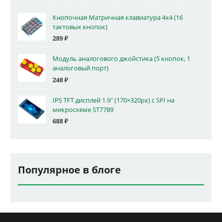
Кнопочная Матричная клавиатура 4x4 (16
тактовых кнопок)
289
₽
Модуль аналогового джойстика (5 кнопок, 1
аналоговый порт)
248
₽
IPS TFT дисплей 1.9" (170×320px) с SPI на
микросхеме ST7789
688
₽
Популярное в блоге