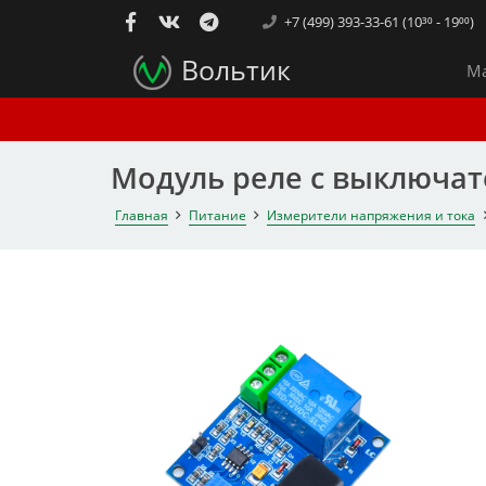
+7 (499) 393-33-61 (10³⁰ - 19⁰⁰)
Вольтик
Ма
Модуль реле с выключате
Главная
Питание
Измерители напряжения и тока