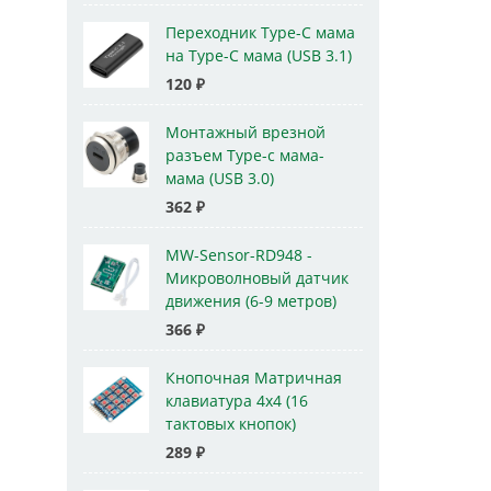
Переходник Type-C мама
на Type-C мама (USB 3.1)
120
₽
Монтажный врезной
разъем Type-c мама-
мама (USB 3.0)
362
₽
MW-Sensor-RD948 -
Микроволновый датчик
движения (6-9 метров)
366
₽
Кнопочная Матричная
клавиатура 4x4 (16
тактовых кнопок)
289
₽