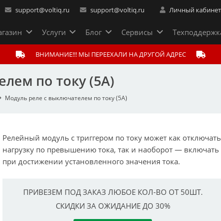
support@voltiq.ru
support@voltiq.ru
Личный кабине
газин
Услуги
Блог
Сервисы
Техподдержк
ВНИМАНИЕ!!! МЫ ПЕРЕЕХАЛИ НА ДРУГОЙ АДРЕС
лем по току (5А)
Модуль реле с выключателем по току (5А)
Релейный модуль с триггером по току может как отключат
нагрузку по превышению тока, так и наоборот — включать
при достижении установленного значения тока.
ПРИВЕЗЕМ ПОД ЗАКАЗ ЛЮБОЕ КОЛ-ВО ОТ 50ШТ.
СКИДКИ ЗА ОЖИДАНИЕ ДО 30%