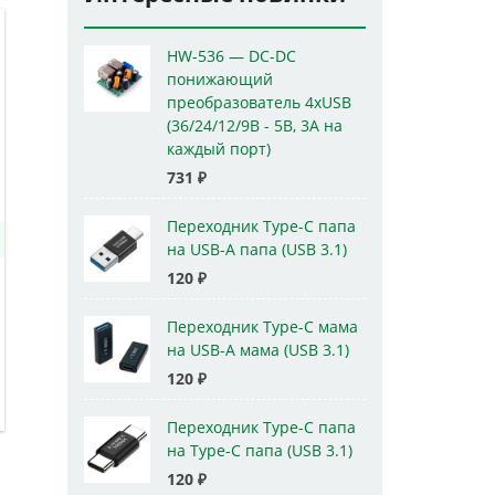
HW-536 — DC-DC
понижающий
преобразователь 4xUSB
(36/24/12/9В - 5В, 3А на
каждый порт)
731
₽
Переходник Type-C папа
на USB-A папа (USB 3.1)
120
₽
Переходник Type-C мама
на USB-A мама (USB 3.1)
120
₽
Переходник Type-C папа
на Type-C папа (USB 3.1)
120
₽