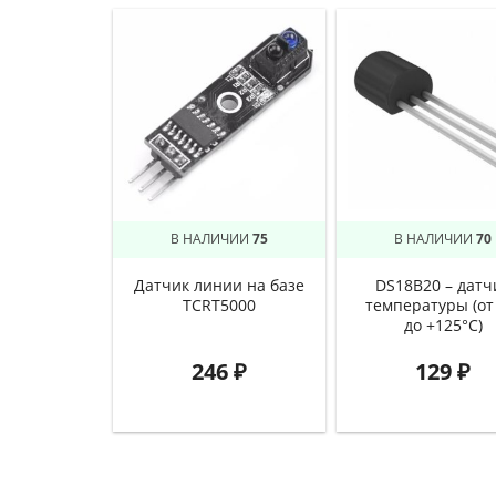
В НАЛИЧИИ
75
В НАЛИЧИИ
70
Датчик линии на базе
DS18B20 – датч
TCRT5000
температуры (от
до +125°C)
246
₽
129
₽