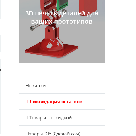
3D печать деталей для
ваших прототипов
и
Новинки
Ликвидация остатков
Товары со скидкой
Наборы DIY (Сделай сам)