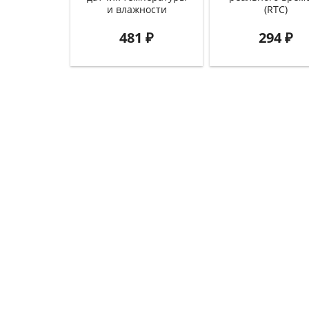
и влажности
(RTC)
481
₽
294
₽