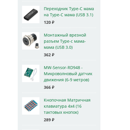
Переходник Type-C мама
на Type-C мама (USB 3.1)
120
₽
Монтажный врезной
разъем Type-c мама-
мама (USB 3.0)
362
₽
MW-Sensor-RD948 -
Микроволновый датчик
движения (6-9 метров)
366
₽
Кнопочная Матричная
клавиатура 4x4 (16
тактовых кнопок)
289
₽