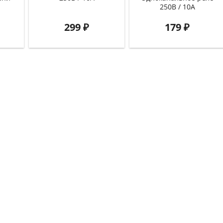
250В / 10А
299
₽
179
₽