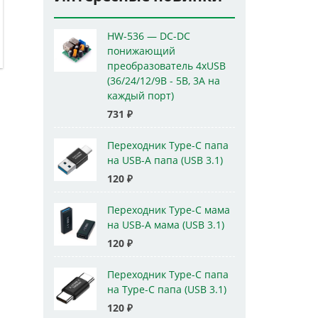
HW-536 — DC-DC
понижающий
преобразователь 4xUSB
(36/24/12/9В - 5В, 3А на
каждый порт)
731
₽
Переходник Type-C папа
на USB-A папа (USB 3.1)
120
₽
Переходник Type-C мама
на USB-A мама (USB 3.1)
120
₽
Переходник Type-C папа
на Type-C папа (USB 3.1)
120
₽