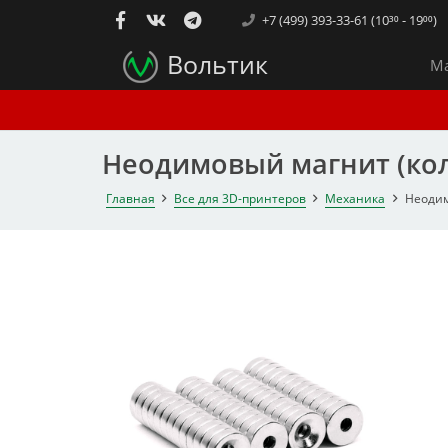
+7 (499) 393-33-61 (10³⁰ - 19⁰⁰)
Вольтик
Ма
Неодимовый магнит (коль
Главная
Все для 3D-принтеров
Механика
Неодим