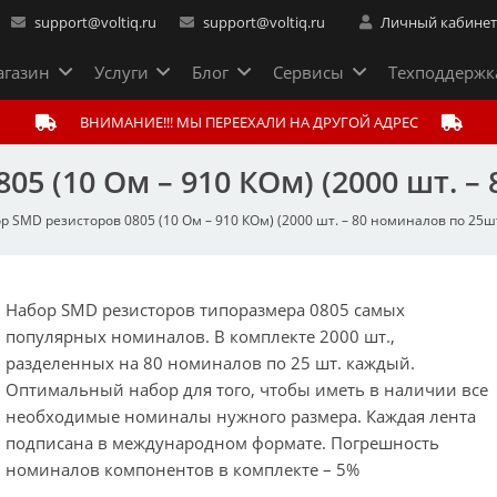
support@voltiq.ru
support@voltiq.ru
Личный кабине
газин
Услуги
Блог
Сервисы
Техподдержк
ВНИМАНИЕ!!! МЫ ПЕРЕЕХАЛИ НА ДРУГОЙ АДРЕС
5 (10 Ом – 910 КОм) (2000 шт. –
р SMD резисторов 0805 (10 Ом – 910 КОм) (2000 шт. – 80 номиналов по 25шт
Набор SMD резисторов типоразмера 0805 самых
популярных номиналов. В комплекте 2000 шт.,
разделенных на 80 номиналов по 25 шт. каждый.
Оптимальный набор для того, чтобы иметь в наличии все
необходимые номиналы нужного размера. Каждая лента
подписана в международном формате. Погрешность
номиналов компонентов в комплекте – 5%