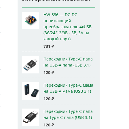
HW-536 — DC-DC
понижающий
преобразователь 4xUSB
(36/24/12/9В - 5В, 3А на
каждый порт)
731
₽
Переходник Type-C папа
на USB-A папа (USB 3.1)
120
₽
Переходник Type-C мама
на USB-A мама (USB 3.1)
120
₽
Переходник Type-C папа
на Type-C папа (USB 3.1)
120
₽