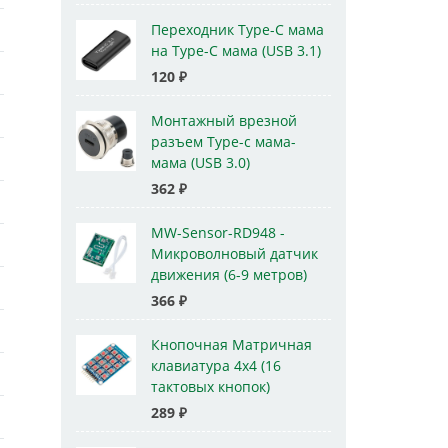
Переходник Type-C мама
на Type-C мама (USB 3.1)
120
₽
Монтажный врезной
разъем Type-c мама-
мама (USB 3.0)
362
₽
MW-Sensor-RD948 -
Микроволновый датчик
движения (6-9 метров)
366
₽
Кнопочная Матричная
клавиатура 4x4 (16
тактовых кнопок)
289
₽