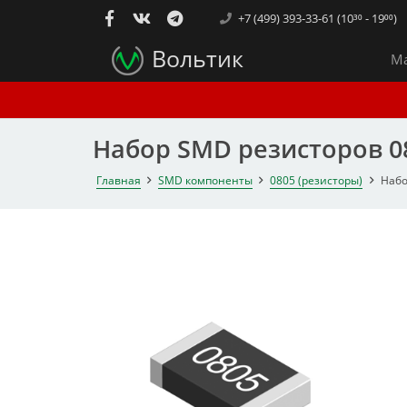
+7 (499) 393-33-61 (10³⁰ - 19⁰⁰)
Вольтик
Ма
Набор SMD резисторов 080
Главная
SMD компоненты
0805 (резисторы)
Набо