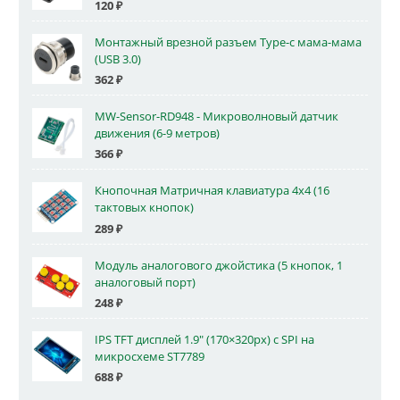
120
₽
Монтажный врезной разъем Type-c мама-мама
(USB 3.0)
362
₽
MW-Sensor-RD948 - Микроволновый датчик
движения (6-9 метров)
366
₽
Кнопочная Матричная клавиатура 4x4 (16
тактовых кнопок)
289
₽
Модуль аналогового джойстика (5 кнопок, 1
аналоговый порт)
248
₽
IPS TFT дисплей 1.9" (170×320px) с SPI на
микросхеме ST7789
688
₽