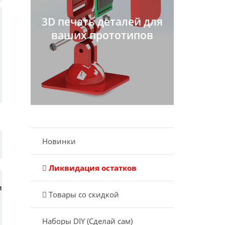
3D печать деталей для
ваших прототипов
Новинки
Ликвидация остатков
и
Товары со скидкой
Наборы DIY (Сделай сам)