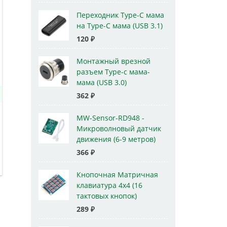
Переходник Type-C мама
на Type-C мама (USB 3.1)
120
₽
Монтажный врезной
разъем Type-c мама-
мама (USB 3.0)
362
₽
MW-Sensor-RD948 -
Микроволновый датчик
движения (6-9 метров)
366
₽
Кнопочная Матричная
клавиатура 4x4 (16
тактовых кнопок)
289
₽