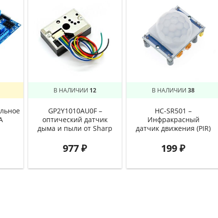
В НАЛИЧИИ
12
В НАЛИЧИИ
38
льное
GP2Y1010AU0F –
HC-SR501 –
А
оптический датчик
Инфракрасный
дыма и пыли от Sharp
датчик движения (PIR)
977
₽
199
₽