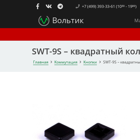
+7 (499) 393-33-61 (10³⁰ - 19⁰⁰)
Вольтик
Ма
SWT-9S – квадратный ко
Главная
Коммутация
Кнопки
SWT-9S – квадратны