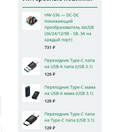
HW-536 — DC-DC
понижающий
преобразователь 4xUSB
(36/24/12/9В - 5В, 3А на
каждый порт)
731
₽
Переходник Type-C папа
на USB-A папа (USB 3.1)
120
₽
Переходник Type-C мама
на USB-A мама (USB 3.1)
120
₽
Переходник Type-C папа
на Type-C папа (USB 3.1)
120
₽