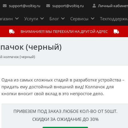
support@voltiq.ru
support@voltiq.ru
Личный кабине
газин
Услуги
Блог
Сервисы
Техподдержк
ВНИМАНИЕ!!! МЫ ПЕРЕЕХАЛИ НА ДРУГОЙ АДРЕС
лпачок (черный)
й колпачок (черный)
Одна из самых сложных стадий в разработке устройства –
придать ему достойный внешний вид! Колпачок для
кнопки вносит свой вклад в это непростое дело.
ПРИВЕЗЕМ ПОД ЗАКАЗ ЛЮБОЕ КОЛ-ВО ОТ 50ШТ.
СКИДКИ ЗА ОЖИДАНИЕ ДО 30%